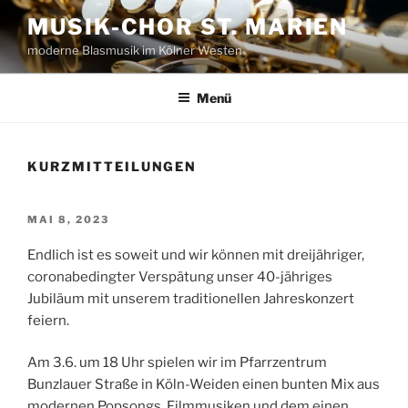
Zum
MUSIK-CHOR ST. MARIEN
Inhalt
moderne Blasmusik im Kölner Westen
springen
Menü
KURZMITTEILUNGEN
VERÖFFENTLICHT
MAI 8, 2023
AM
Endlich ist es soweit und wir können mit dreijähriger,
coronabedingter Verspätung unser 40-jähriges
Jubiläum mit unserem traditionellen Jahreskonzert
feiern.
Am 3.6. um 18 Uhr spielen wir im Pfarrzentrum
Bunzlauer Straße in Köln-Weiden einen bunten Mix aus
modernen Popsongs, Filmmusiken und dem einen