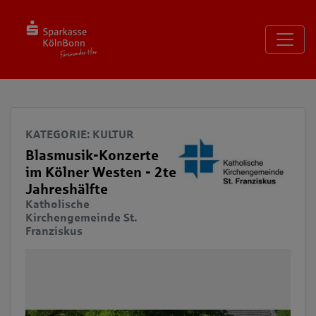
Seite
Klicken Sie, um die Navigation zu überspringen und zum Haup
KATEGORIE
: KULTUR
Blasmusik-Konzerte
im Kölner Westen - 2te
Jahreshälfte
Katholische
Kirchengemeinde St.
Franziskus